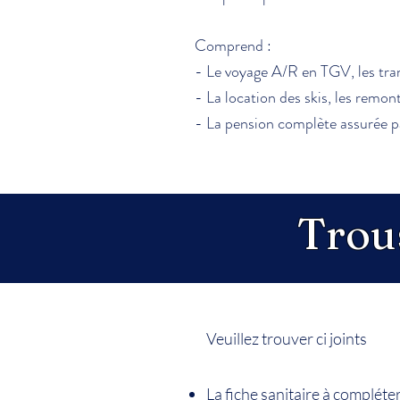
Comprend :
- Le voyage A/R en TGV, les tran
- La location des skis, les remo
- La pension complète assurée pa
Trous
Veuillez trouver ci joints
La fiche sanitaire à compléte