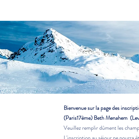
Bienvenue sur la page des inscrip
(Paris17ème) Beth Menahem (Leval
Veuillez remplir dûment les champ
L'inscription au séjour ne pourra êt