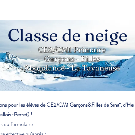
Classe de neige
CE2/CM1 Primaire
Garçons - Filles
Abondance - La Tavaneuse
tions pour les élèves de CE2/CM1 Garçons&Filles de Sinaï, d'
lois-Perret) !​
s du formulaire.
re effective qu'après :