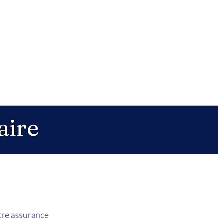
aire
otre assurance