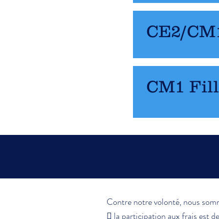
CE2/CM1
CM1 Fil
Contre notre volonté, nous sommes
􀀡 la participation aux frais est 