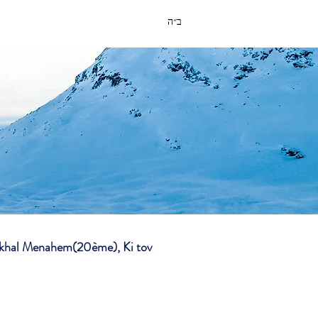
ב״ה
Heikhal Menahem(20ème), Ki tov