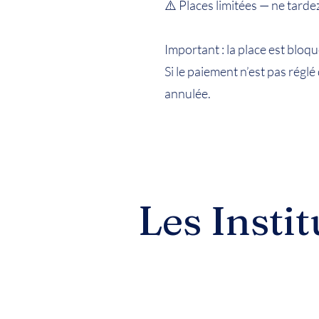
⚠️ Places limitées — ne tarde
Important : la place est bloq
Si le paiement n’est pas régl
annulée.
Les Instit